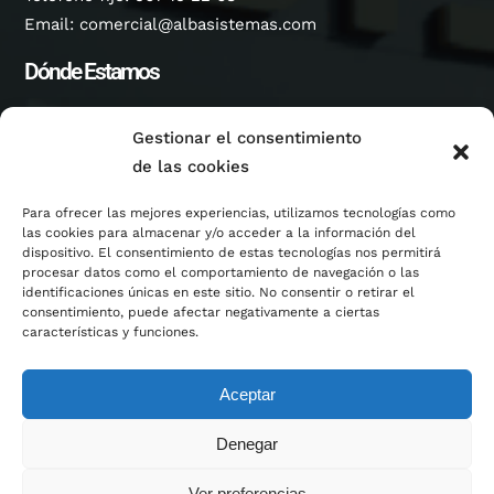
Email:
comercial@albasistemas.com
Dónde Estamos
Dirección Fábrica Albacete:
Gestionar el consentimiento
Parque Empresarial Campollano, Calle B, Número 134,
de las cookies
A.C. 5399, 02007, Albacete, Castilla-La Mancha,
España.
Para ofrecer las mejores experiencias, utilizamos tecnologías como
Servicios
las cookies para almacenar y/o acceder a la información del
dispositivo. El consentimiento de estas tecnologías nos permitirá
procesar datos como el comportamiento de navegación o las
Oficina Técnica
identificaciones únicas en este sitio. No consentir o retirar el
Línea de Corte
consentimiento, puede afectar negativamente a ciertas
características y funciones.
Corte Láser Fibra
Corte Plasma HD Oxicorte
Plegado CNC
Aceptar
Perfiladoras
Denegar
Síguenos
Ver preferencias