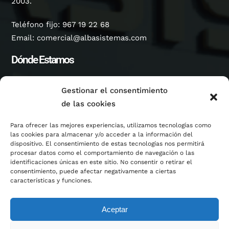
2003.
Teléfono fijo:
967 19 22 68
Email:
comercial@albasistemas.com
Dónde Estamos
Dirección Fábrica Albacete:
Gestionar el consentimiento
Parque Empresarial Campollano, Calle B, Número 134,
de las cookies
A.C. 5399, 02007, Albacete, Castilla-La Mancha,
España.
Para ofrecer las mejores experiencias, utilizamos tecnologías como
Servicios
las cookies para almacenar y/o acceder a la información del
dispositivo. El consentimiento de estas tecnologías nos permitirá
procesar datos como el comportamiento de navegación o las
Oficina Técnica
identificaciones únicas en este sitio. No consentir o retirar el
Línea de Corte
consentimiento, puede afectar negativamente a ciertas
características y funciones.
Corte Láser Fibra
Corte Plasma HD Oxicorte
Plegado CNC
Aceptar
Perfiladoras