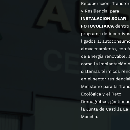
Recuperación, Transfo
y Resiliencia, para
INSTALACION SOLAR
FOTOVOLTAICA
dentro 
programa de incentivo
ligados al autoconsumo
almacenamiento, con f
de Energía renovable, a
como la implantación 
sistemas térmicos ren
en el sector residencial
Ministerio para la Trans
Ecológica y el Reto
Demográfico, gestiona
la Junta de Castilla La
Mancha.