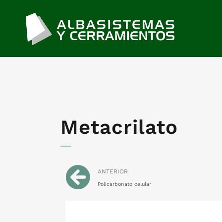
Metacrilato
ANTERIOR
Policarbonato celular