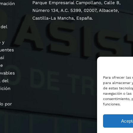
Parque Empresarial Campollano, Calle B,
rmación
Número 134, A.C. 5399, 02007, Albacete,
Castilla-La Mancha, España.
del
s
 y
uentes
sí
de
ovables
Para ofrecer las 
 del
para almacenar y
ición
de estas tecnolo
navegación o las 
consentimiento, 
do por
funciones.
Acept