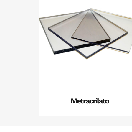
+
Metracrilato