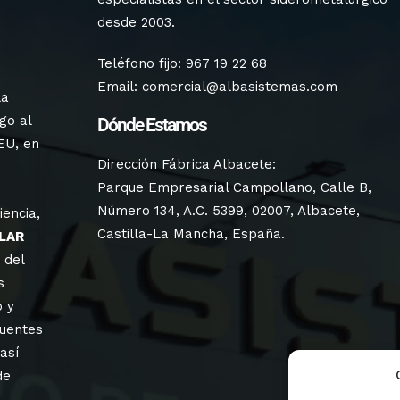
desde 2003.
Teléfono fijo:
967 19 22 68
Email:
comercial@albasistemas.com
la
go al
Dónde Estamos
EU, en
Dirección Fábrica Albacete:
Parque Empresarial Campollano, Calle B,
Número 134, A.C. 5399, 02007, Albacete,
iencia,
Castilla-La Mancha, España.
LAR
 del
s
o y
uentes
así
de