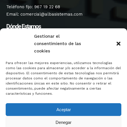
Teléfono fijo:
967 19 22 68
Email:
comercial@albasistemas.com
Dónde Estamos
Gestionar el
Dirección Fábrica Albacete:
consentimiento de las
Parque Empresarial Campollano, Calle B, Número
cookies
134, A.C. 5399, 02007, Albacete, Castilla-La Mancha,
España.
Para ofrecer las mejores experiencias, utilizamos tecnologías
Servicios
como las cookies para almacenar y/o acceder a la información del
dispositivo. El consentimiento de estas tecnologías nos permitirá
procesar datos como el comportamiento de navegación o las
Oficina Técnica
identificaciones únicas en este sitio. No consentir o retirar el
Línea de Corte
consentimiento, puede afectar negativamente a ciertas
características y funciones.
Corte Láser Fibra
Corte Plasma HD Oxicorte
Plegado CNC
Aceptar
Perfiladoras
Denegar