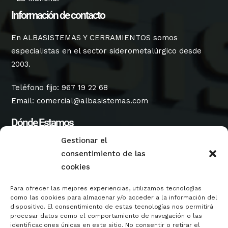
Información de contacto
En ALBASISTEMAS Y CERRAMIENTOS somos
especialistas en el sector siderometalúrgico desde
2003.
Teléfono fijo:
967 19 22 68
Email:
comercial@albasistemas.com
Dónde Estamos
Gestionar el
Dirección Fábrica Albacete:
consentimiento de las
Parque Empresarial Campollano, Calle B, Número
cookies
134, A.C. 5399, 02007, Albacete, Castilla-La Mancha,
España.
Para ofrecer las mejores experiencias, utilizamos tecnologías
Servicios
como las cookies para almacenar y/o acceder a la información del
dispositivo. El consentimiento de estas tecnologías nos permitirá
procesar datos como el comportamiento de navegación o las
Oficina Técnica
identificaciones únicas en este sitio. No consentir o retirar el